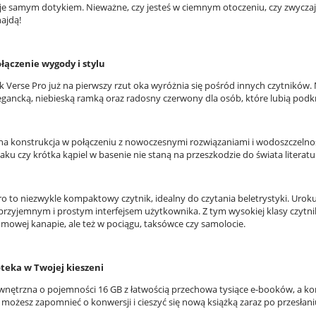
je samym dotykiem. Nieważne, czy jesteś w ciemnym otoczeniu, czy zwyczajni
ajdą!
łączenie wygody i stylu
 Verse Pro już na pierwszy rzut oka wyróżnia się pośród innych czytników
legancką, niebieską ramką oraz radosny czerwony dla osób, które lubią pod
 konstrukcja w połączeniu z nowoczesnymi rozwiązaniami i wodoszczelnoś
aku czy krótka kąpiel w basenie nie staną na przeszkodzie do świata literatu
ro to niezwykle kompaktowy czytnik, idealny do czytania beletrystyki. Uro
 przyjemnym i prostym interfejsem użytkownika. Z tym wysokiej klasy czytni
omowej kanapie, ale też w pociągu, taksówce czy samolocie.
oteka w Twojej kieszeni
nętrzna o pojemności 16 GB z łatwością przechowa tysiące e-booków, a ko
 możesz zapomnieć o konwersji i cieszyć się nową książką zaraz po przesłani