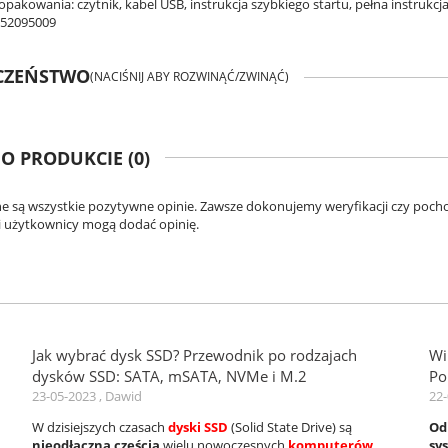
pakowania: czytnik, kabel USB, instrukcja szybkiego startu, pełna instrukcj
152095009
ECZEŃSTWO
(NACIŚNIJ ABY ROZWINĄĆ/ZWINĄĆ)
 O PRODUKCIE (0)
e są wszystkie pozytywne opinie. Zawsze dokonujemy weryfikacji czy pochod
 użytkownicy mogą dodać opinię.
Jak wybrać dysk SSD? Przewodnik po rodzajach
Wi
dysków SSD: SATA, mSATA, NVMe i M.2
Po
23-05-2023 , Dawid
22-
W dzisiejszych czasach
dyski SSD
(Solid State Drive) są
Od
nieodłączną częścią
wielu nowoczesnych
komputerów
.
sy