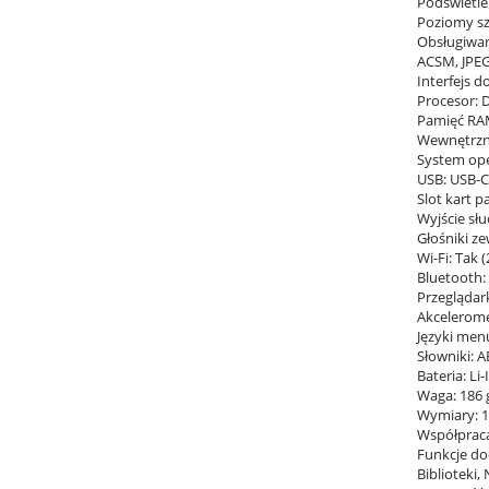
Podświetle
Poziomy sz
Obsługiwan
ACSM, JPEG
Interfejs 
Procesor: 
Pamięć RA
Wewnętrzna
System ope
USB: USB-C
Slot kart p
Wyjście sł
Głośniki z
Wi-Fi: Tak 
Bluetooth: 
Przeglądar
Akcelerome
Języki menu
Słowniki: A
Bateria: Li
Waga: 186 
Wymiary: 1
Współpraca
Funkcje do
Biblioteki