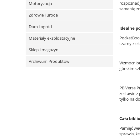
rozpoznać 
Motoryzacja
same się zn
Zdrowie i uroda
Dom i ogród
Idealne po
PocketBook
Materiały eksploatacyjne
czarny z e
Sklep i magazyn
Archiwum Produktów
Wzmocniona
górskim szl
PB Verse P
zestawie z
tylko na d
Cała bibli
Pamięć wew
sprawia, że