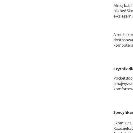
Mniej kabl
plików! Sk
e-księgarni
A może kor
dostosowan
komputera,
Czytnik d
PocketBook
o najwyższ
komfortowe
Specyfika
Ekran: 6" 
Rozdzielczo