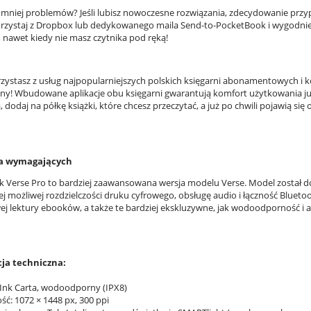
i mniej problemów? Jeśli lubisz nowoczesne rozwiązania, zdecydowanie prz
orzystaj z Dropbox lub dedykowanego maila Send-to-PocketBook i wygodnie
, nawet kiedy nie masz czytnika pod ręką!
zystasz z usług najpopularniejszych polskich księgarni abonamentowych i ko
y! Wbudowane aplikacje obu księgarni gwarantują komfort użytkowania ju
 dodaj na półkę książki, które chcesz przeczytać, a już po chwili pojawią s
la wymagających
 Verse Pro to bardziej zaawansowana wersja modelu Verse. Model został
ej możliwej rozdzielczości druku cyfrowego, obsługę audio i łączność Blueto
j lektury ebooków, a także te bardziej ekskluzywne, jak wodoodporność i 
cja techniczna:
E Ink Carta, wodoodporny (IPX8)
ść: 1072 × 1448 px, 300 ppi