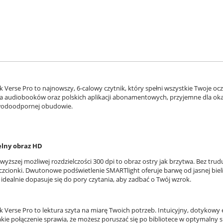
Verse Pro to najnowszy, 6-calowy czytnik, który spełni wszystkie Twoje ocz
a audiobooków oraz polskich aplikacji abonamentowych, przyjemne dla oka
 wodoodpornej obudowie.
elny obraz HD
wyższej możliwej rozdzielczości 300 dpi to obraz ostry jak brzytwa. Bez trud
j czcionki. Dwutonowe podświetlenie SMARTlight oferuje barwę od jasnej bie
 idealnie dopasuje się do pory czytania, aby zadbać o Twój wzrok.
 Verse Pro to lektura szyta na miarę Twoich potrzeb. Intuicyjny, dotykow
Takie połączenie sprawia, że możesz poruszać się po bibliotece w optymalny