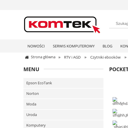
NOWOŚCI
SERWIS KOMPUTEROWY
BLOG
KON
»
»
»
Strona główna
RTV i AGD
Czytniki ebooków
MENU
POCKET
Epson EcoTank
Norton
Moda
Uroda
Komputery