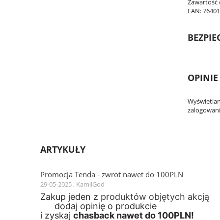
Zawartość o
EAN: 7640
BEZPI
OPINIE
Wyświetlan
zalogowani
ARTYKUŁY
Promocja Tenda - zwrot nawet do 100PLN
29-05-2025 , KamilGod
Zakup jeden z
produktów objętych akcją
dodaj opinię o produkcie
i zyskaj
chasback nawet do 100PLN!