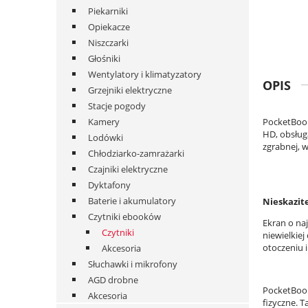
Piekarniki
Opiekacze
Niszczarki
Głośniki
Wentylatory i klimatyzatory
OPIS
Grzejniki elektryczne
Stacje pogody
Kamery
PocketBook 
HD, obsług
Lodówki
zgrabnej,
Chłodziarko-zamrażarki
Czajniki elektryczne
Dyktafony
Baterie i akumulatory
Nieskazit
Czytniki ebooków
Ekran o naj
Czytniki
niewielkie
otoczeniu i
Akcesoria
Słuchawki i mikrofony
AGD drobne
PocketBook
Akcesoria
fizyczne. 