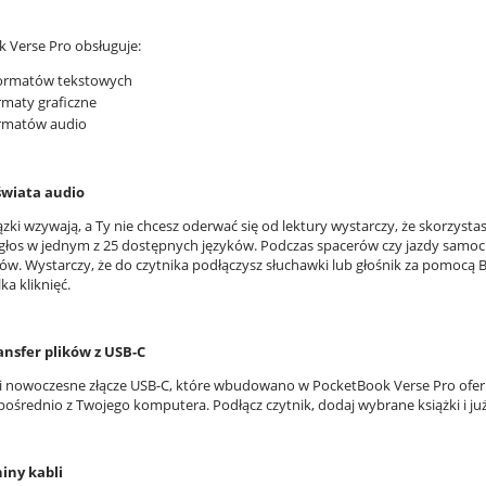
 Verse Pro obsługuje:
formatów tekstowych
rmaty graficzne
ormatów audio
świata audio
ązki wzywają, a Ty nie chcesz oderwać się od lektury wystarczy, że skorzyst
 głos w jednym z 25 dostępnych języków. Podczas spacerów czy jazdy sam
. Wystarczy, że do czytnika podłączysz słuchawki lub głośnik za pomocą Blue
ka kliknięć.
ansfer plików z USB-C
i nowoczesne złącze USB-C, które wbudowano w PocketBook Verse Pro oferu
pośrednio z Twojego komputera. Podłącz czytnik, dodaj wybrane książki i już
iny kabli