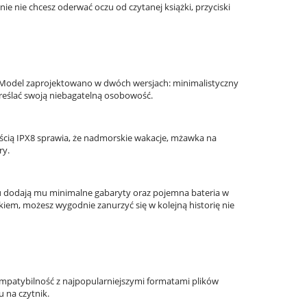
e nie chcesz oderwać oczu od czytanej książki, przyciski
. Model zaprojektowano w dwóch wersjach: minimalistyczny
kreślać swoją niebagatelną osobowość.
cią IPX8 sprawia, że nadmorskie wakacje, mżawka na
ry.
ku dodają mu minimalne gabaryty oraz pojemna bateria w
kiem, możesz wygodnie zanurzyć się w kolejną historię nie
mpatybilność z najpopularniejszymi formatami plików
u na czytnik.