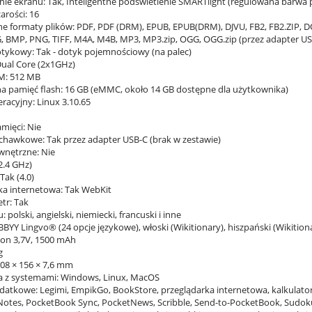
nie ekranu: Tak, Inteligentne podświetlenie SMARTlight (regulowana barwa 
arości: 16
e formaty plików: PDF, PDF (DRM), EPUB, EPUB(DRM), DJVU, FB2, FB2.ZIP, 
, BMP, PNG, TIFF, M4A, M4B, MP3, MP3.zip, OGG, OGG.zip (przez adapter US
dotykowy: Tak - dotyk pojemnościowy (na palec)
Dual Core (2x1GHz)
M: 512 MB
 pamięć flash: 16 GB (eMMC, około 14 GB dostępne dla użytkownika)
racyjny: Linux 3.10.65
amięci: Nie
uchawkowe: Tak przez adapter USB-C (brak w zestawie)
ewnętrzne: Nie
(2.4 GHz)
Tak (4.0)
ka internetowa: Tak WebKit
tr: Tak
: polski, angielski, niemiecki, francuski i inne
BBYY Lingvo® (24 opcje językowe), włoski (Wikitionary), hiszpański (Wikition
-Ion 3,7V, 1500 mAh
g
08 × 156 × 7,6 mm
 z systemami: Windows, Linux, MacOS
datkowe: Legimi, EmpikGo, BookStore, przeglądarka internetowa, kalkulator
, Notes, PocketBook Sync, PocketNews, Scribble, Send-to-PocketBook, Sudok