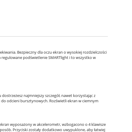
ekiwania. Bezpieczny dla oczu ekran o wysokiej rozdzielczości
 regulowane podświetlenie SMARTlight i to wszystko w
u dostrzeżesz najmniejszy szczegół, nawet korzystając z
li do odcieni bursztynowych. Rozświetli ekran w ciemnym
y ekran wyposażony w akcelerometr, wzbogacono o 4 klawisze
 sposób. Przyciski zostały dodatkowo uwypuklone, aby łatwiej