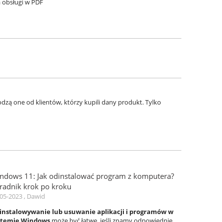
a obsługi w PDF
zą one od klientów, którzy kupili dany produkt. Tylko
ndows 11: Jak odinstalować program z komputera?
radnik krok po kroku
05-2023 , Dawid
instalowywanie lub usuwanie aplikacji i programów w
stemie Windows
może być łatwe, jeśli znamy odpowiednie