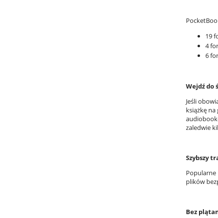
PocketBook
19 
4 fo
6 f
Wejdź do 
Jeśli obowi
książkę na
audiobooków
zaledwie kil
Szybszy tr
Popularne 
plików bez
Bez plątan