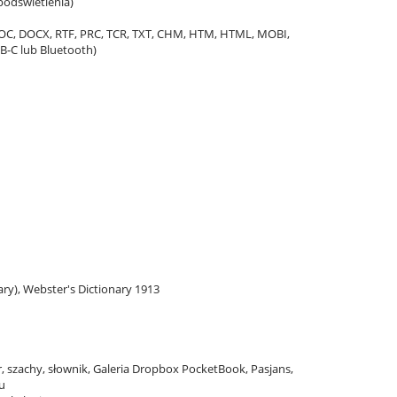
podświetlenia)
DOC, DOCX, RTF, PRC, TCR, TXT, CHM, HTM, HTML, MOBI,
B-C lub Bluetooth)
ary), Webster's Dictionary 1913
, szachy, słownik, Galeria Dropbox PocketBook, Pasjans,
u