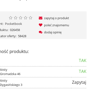
zapytaj o produkt
nt:
Pocketbook
poleć znajomemu
duktu:
026458
dodaj opinię
kator oferty:
58428
ność produktu:
TAK
bisty
TAK
. Gromadzka 46
bisty
Zapytaj
 Dygasińskiego 3