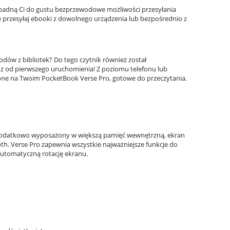
ypadną Ci do gustu bezprzewodowe możliwości przesyłania
 przesyłaj ebooki z dowolnego urządzenia lub bezpośrednio z
dów z bibliotek? Do tego czytnik również został
ż od pierwszego uruchomienia! Z poziomu telefonu lub
ię one na Twoim PocketBook Verse Pro, gotowe do przeczytania.
 dodatkowo wyposażony w większą pamięć wewnętrzną, ekran
oth. Verse Pro zapewnia wszystkie najważniejsze funkcje do
automatyczną rotację ekranu.