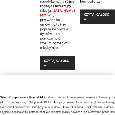
napotykamy na
różne
komputerze
!
rodzaje i interfejsy
,
takie jak
SATA
,
NVMe
i
CZYTAJ CAŁOŚĆ
M.2
. W tym
»
przewodniku
omówimy te trzy
popularne rodzaje
dysków SSD i
pomożemy Ci
zrozumieć różnice
między nimi.
CZYTAJ CAŁOŚĆ
»
Sklep Komputerowy Komtek24
to sklep i serwis komputerowy Kraków - Stawiamy n
jakość i niską cenę. Od ponad 13 lat oferujemy swoim klientom sprzęt komputerowy,
akcesoria komputerowe i inne przydatne w domu i firmie akcesoria. Dzięki dbałości o detale i
ciągłemu analizowaniu potrzeb naszych klientów mamy pewność, że oferowane przez nas