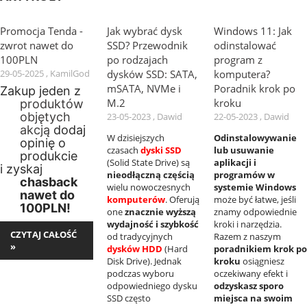
Promocja Tenda -
Jak wybrać dysk
Windows 11: Jak
zwrot nawet do
SSD? Przewodnik
odinstalować
100PLN
po rodzajach
program z
29-05-2025 , KamilGod
dysków SSD: SATA,
komputera?
mSATA, NVMe i
Poradnik krok po
Zakup jeden z
M.2
kroku
produktów
objętych
23-05-2023 , Dawid
22-05-2023 , Dawid
akcją
dodaj
W dzisiejszych
Odinstalowywanie
opinię o
czasach
dyski SSD
lub usuwanie
produkcie
(Solid State Drive) są
aplikacji i
i zyskaj
nieodłączną częścią
programów w
chasback
wielu nowoczesnych
systemie Windows
nawet do
komputerów
. Oferują
może być łatwe, jeśli
100PLN!
one
znacznie wyższą
znamy odpowiednie
wydajność i szybkość
kroki i narzędzia.
CZYTAJ CAŁOŚĆ
od tradycyjnych
Razem z naszym
»
dysków HDD
(Hard
poradnikiem krok po
Disk Drive). Jednak
kroku
osiągniesz
podczas wyboru
oczekiwany efekt i
odpowiedniego dysku
odzyskasz sporo
SSD często
miejsca na swoim