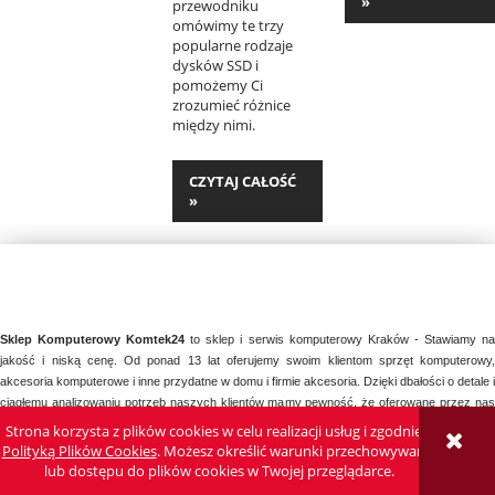
»
przewodniku
omówimy te trzy
popularne rodzaje
dysków SSD i
pomożemy Ci
zrozumieć różnice
między nimi.
CZYTAJ CAŁOŚĆ
»
Sklep Komputerowy Komtek24
to sklep i serwis komputerowy Kraków - Stawiamy n
jakość i niską cenę. Od ponad 13 lat oferujemy swoim klientom sprzęt komputerowy,
akcesoria komputerowe i inne przydatne w domu i firmie akcesoria. Dzięki dbałości o detale i
ciągłemu analizowaniu potrzeb naszych klientów mamy pewność, że oferowane przez nas
sprzęty oraz usługi serwisowe spełniają wymogi najbardziej wymagających klientów. Sklep
Strona korzysta z plików cookies w celu realizacji usług i zgodnie z
internetowy KOMTEK24 powstał dla naszych klientów by 24 godziny na dobę 7 dni w
Polityką Plików Cookies
. Możesz określić warunki przechowywania
tygodniu mieli dostęp do najlepszego sprzętu w najatrakcyjniejszych cenach na rynku.
lub dostępu do plików cookies w Twojej przeglądarce.
Na skróty:
sklep komputerowy
,
sklep komputerowy kraków
,
komputery kraków
,