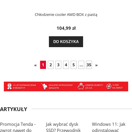
Chłodzenie cooler AMD BOX z pastą
104,99 zł
DO KOSZYKA
1
2
3
4
5
...
35
«
»
ARTYKUŁY
Promocja Tenda -
Jak wybrać dysk
Windows 11: Jak
zwrot nawet do
SSD? Przewodnik
odinstalować