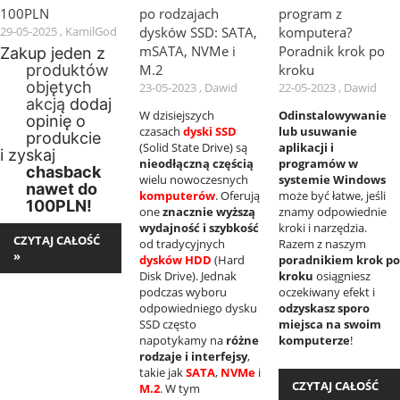
100PLN
po rodzajach
program z
29-05-2025 , KamilGod
dysków SSD: SATA,
komputera?
mSATA, NVMe i
Poradnik krok po
Zakup jeden z
M.2
kroku
produktów
objętych
23-05-2023 , Dawid
22-05-2023 , Dawid
akcją
dodaj
W dzisiejszych
Odinstalowywanie
opinię o
czasach
dyski SSD
lub usuwanie
produkcie
(Solid State Drive) są
aplikacji i
i zyskaj
nieodłączną częścią
programów w
chasback
wielu nowoczesnych
systemie Windows
nawet do
komputerów
. Oferują
może być łatwe, jeśli
100PLN!
one
znacznie wyższą
znamy odpowiednie
wydajność i szybkość
kroki i narzędzia.
CZYTAJ CAŁOŚĆ
od tradycyjnych
Razem z naszym
»
dysków HDD
(Hard
poradnikiem krok po
Disk Drive). Jednak
kroku
osiągniesz
podczas wyboru
oczekiwany efekt i
odpowiedniego dysku
odzyskasz sporo
SSD często
miejsca na swoim
napotykamy na
różne
komputerze
!
rodzaje i interfejsy
,
takie jak
SATA
,
NVMe
i
CZYTAJ CAŁOŚĆ
M.2
. W tym