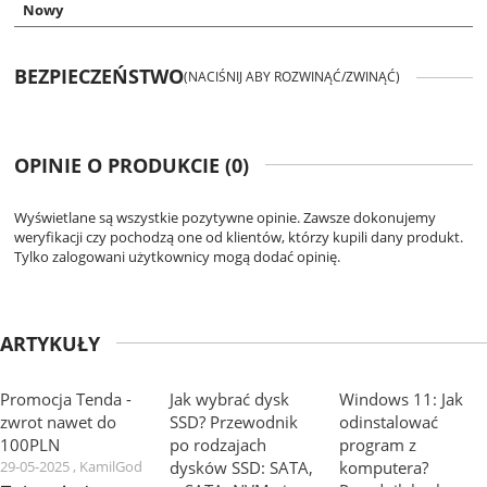
Nowy
BEZPIECZEŃSTWO
(NACIŚNIJ ABY ROZWINĄĆ/ZWINĄĆ)
OPINIE O PRODUKCIE (0)
Wyświetlane są wszystkie pozytywne opinie. Zawsze dokonujemy
weryfikacji czy pochodzą one od klientów, którzy kupili dany produkt.
Tylko zalogowani użytkownicy mogą dodać opinię.
ARTYKUŁY
Promocja Tenda -
Jak wybrać dysk
Windows 11: Jak
zwrot nawet do
SSD? Przewodnik
odinstalować
100PLN
po rodzajach
program z
29-05-2025 , KamilGod
dysków SSD: SATA,
komputera?