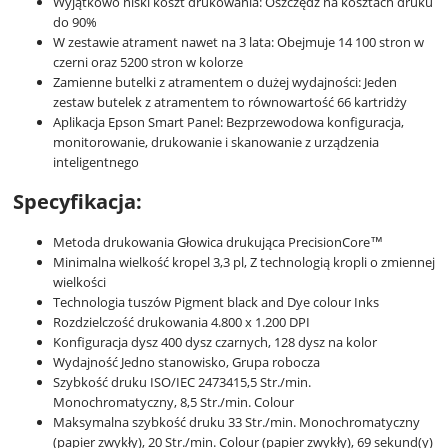
Wyjątkowo niski koszt drukowania: Oszczędź na kosztach druku
do 90%
W zestawie atrament nawet na 3 lata: Obejmuje 14 100 stron w
czerni oraz 5200 stron w kolorze
Zamienne butelki z atramentem o dużej wydajności: Jeden
zestaw butelek z atramentem to równowartość 66 kartridży
Aplikacja Epson Smart Panel: Bezprzewodowa konfiguracja,
monitorowanie, drukowanie i skanowanie z urządzenia
inteligentnego
Specyfikacja:
Metoda drukowania Głowica drukująca PrecisionCore™
Minimalna wielkość kropel 3,3 pl, Z technologią kropli o zmiennej
wielkości
Technologia tuszów Pigment black and Dye colour Inks
Rozdzielczość drukowania 4.800 x 1.200 DPI
Konfiguracja dysz 400 dysz czarnych, 128 dysz na kolor
Wydajność Jedno stanowisko, Grupa robocza
Szybkość druku ISO/IEC 2473415,5 Str./min.
Monochromatyczny, 8,5 Str./min. Colour
Maksymalna szybkość druku 33 Str./min. Monochromatyczny
(papier zwykły), 20 Str./min. Colour (papier zwykły), 69 sekund(y)