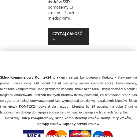
dysków SSD i
pomożemy Ci
zrozumieć różnice
między nimi.
CZYTAJ CAŁOŚĆ
»
Sklep Komputerowy Komtek24
to sklep i serwis komputerowy Kraków - Stawiamy n
jakość i niską cenę. Od ponad 13 lat oferujemy swoim klientom sprzęt komputerowy,
akcesoria komputerowe i inne przydatne w domu i firmie akcesoria. Dzięki dbałości o detale i
ciągłemu analizowaniu potrzeb naszych klientów mamy pewność, że oferowane przez nas
sprzęty oraz usługi serwisowe spełniają wymogi najbardziej wymagających klientów. Sklep
internetowy KOMTEK24 powstał dla naszych klientów by 24 godziny na dobę 7 dni w
tygodniu mieli dostęp do najlepszego sprzętu w najatrakcyjniejszych cenach na rynku.
Na skróty:
sklep komputerowy
,
sklep komputerowy kraków
,
komputery kraków
,
laptopy kraków
,
laptopy serwis krakow
,