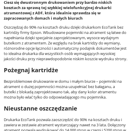
Ciesz się dwustronnym drukowaniem przy bardzo niskich
kosztach za sprawą tej szybkiej wielofunkcyjnej drukarki
atramentowej z ADF, która idealnie sprawdza się w
zapracowanych domach i małych biurach
Oszczędzaj do 90% na kosztach druku dzięki drukarkom EcoTank bez
kartridży firmy Epson. Wbudowane pojemniki na atrament są łatwe do
napełniania dzięki specjalnie zaprojektowanym, wysoce wydajnym
butelkom z atramentem. Ze względu na brak kartridży do wymiany,
różnorodne opcje łączności i automatyczny podajnik dokumentów jest
to idealna drukarka dla wszystkich osób wymagających wysokiej
jakości druku przy nieprawdopodobnie niskim koszcie wydruku strony.
Pożegnaj kartridże
Bezproblemowe drukowanie w domu i małym biurze – pojemniki na
atrament o dużej pojemności można uzupełniać bez bałaganu, a
butelki z blokadą zaprojektowano tak, aby dany kolor atramentu
można było wlać tylko do odpowiadającego mu pojemnika.
Nieustanne oszczędzanie
Drukarka EcoTank pozwala zaoszczędzić do 90% na kosztach druku i
zawiera w zestawie atrament wystarczający nawet na 3 lata. Dołączony
atrament pozwala wydrukować do 14 000 stron w czerni i 5200 stron w