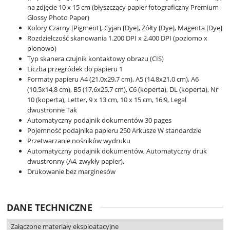
na zdjęcie 10 x 15 cm (błyszczący papier fotograficzny Premium
Glossy Photo Paper)
Kolory Czarny [Pigment], Cyjan [Dye], Żółty [Dye], Magenta [Dye]
Rozdzielczość skanowania 1.200 DPI x 2.400 DPI (poziomo x
pionowo)
Typ skanera czujnik kontaktowy obrazu (CIS)
Liczba przegródek do papieru 1
Formaty papieru A4 (21.0x29,7 cm), A5 (14,8x21,0 cm), A6
(10,5x14,8 cm), B5 (17,6x25,7 cm), C6 (koperta), DL (koperta), Nr
10 (koperta), Letter, 9 x 13 cm, 10 x 15 cm, 16:9, Legal
dwustronne Tak
Automatyczny podajnik dokumentów 30 pages
Pojemność podajnika papieru 250 Arkusze W standardzie
Przetwarzanie nośników wydruku
Automatyczny podajnik dokumentów, Automatyczny druk
dwustronny (A4, zwykły papier),
Drukowanie bez marginesów
DANE TECHNICZNE
Załączone materiały eksploatacyjne