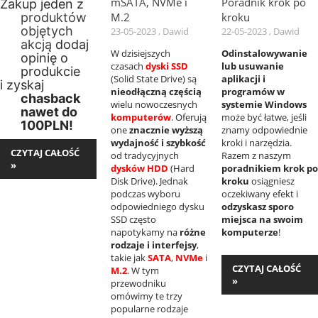
mSATA, NVMe i
Poradnik krok po
Zakup jeden z
M.2
kroku
produktów
objętych
23-05-2023 , Dawid
22-05-2023 , Dawid
akcją
dodaj
W dzisiejszych
Odinstalowywanie
opinię o
czasach
dyski SSD
lub usuwanie
produkcie
(Solid State Drive) są
aplikacji i
i zyskaj
nieodłączną częścią
programów w
chasback
wielu nowoczesnych
systemie Windows
nawet do
komputerów
. Oferują
może być łatwe, jeśli
100PLN!
one
znacznie wyższą
znamy odpowiednie
wydajność i szybkość
kroki i narzędzia.
CZYTAJ CAŁOŚĆ
od tradycyjnych
Razem z naszym
»
dysków HDD
(Hard
poradnikiem krok po
Disk Drive). Jednak
kroku
osiągniesz
podczas wyboru
oczekiwany efekt i
odpowiedniego dysku
odzyskasz sporo
SSD często
miejsca na swoim
napotykamy na
różne
komputerze
!
rodzaje i interfejsy
,
takie jak
SATA
,
NVMe
i
CZYTAJ CAŁOŚĆ
M.2
. W tym
»
przewodniku
omówimy te trzy
popularne rodzaje