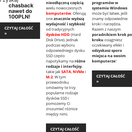
nieodłączną częścią
programów w
chasback
wielu nowoczesnych
systemie Windows
nawet do
komputerów
. Oferują
może być łatwe, jeśli
100PLN!
one
znacznie wyższą
znamy odpowiednie
wydajność i szybkość
kroki i narzędzia.
CZYTAJ CAŁOŚĆ
od tradycyjnych
Razem z naszym
»
dysków HDD
(Hard
poradnikiem krok po
Disk Drive). Jednak
kroku
osiągniesz
podczas wyboru
oczekiwany efekt i
odpowiedniego dysku
odzyskasz sporo
SSD często
miejsca na swoim
napotykamy na
różne
komputerze
!
rodzaje i interfejsy
,
takie jak
SATA
,
NVMe
i
CZYTAJ CAŁOŚĆ
M.2
. W tym
»
przewodniku
omówimy te trzy
popularne rodzaje
dysków SSD i
pomożemy Ci
zrozumieć różnice
między nimi.
CZYTAJ CAŁOŚĆ