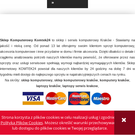
»
Sklep Komputerowy Komtek24
to sklep i serwis komputerowy Kraków - Stawiamy n
jakość i niską cenę. Od ponad 13 lat oferujemy swoim klientom sprzęt komputerowy,
akcesoria komputerowe i inne przydatne w domu i firmie akcesoria. Dzięki dbałości o detale i
ciągłemu analizowaniu potrzeb naszych klientów mamy pewność, że oferowane przez nas
sprzęty oraz usługi serwisowe spełniają wymogi najbardziej wymagających klientów. Sklep
internetowy KOMTEK24 powstał dla naszych klientów by 24 godziny na dobę 7 dni w
tygodniu mieli dostęp do najlepszego sprzętu w najatrakcyjniejszych cenach na rynku.
Na skróty:
sklep komputerowy
,
sklep komputerowy kraków
,
komputery kraków
,
laptopy kraków
,
laptopy serwis krakow
,
Strona korzysta z plików cookies w celu realizacji usług i zgodnie z
POKAŻ PEŁNĄ WERSJĘ STRONY
Polityką Plików Cookies
. Możesz określić warunki przechowywania
lub dostępu do plików cookies w Twojej przeglądarce.
Sklep internetowy Shoper.pl