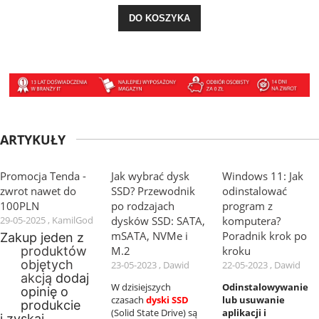
DO KOSZYKA
ARTYKUŁY
Promocja Tenda -
Jak wybrać dysk
Windows 11: Jak
zwrot nawet do
SSD? Przewodnik
odinstalować
100PLN
po rodzajach
program z
29-05-2025 , KamilGod
dysków SSD: SATA,
komputera?
mSATA, NVMe i
Poradnik krok po
Zakup jeden z
M.2
kroku
produktów
objętych
23-05-2023 , Dawid
22-05-2023 , Dawid
akcją
dodaj
W dzisiejszych
Odinstalowywanie
opinię o
czasach
dyski SSD
lub usuwanie
produkcie
(Solid State Drive) są
aplikacji i
i zyskaj