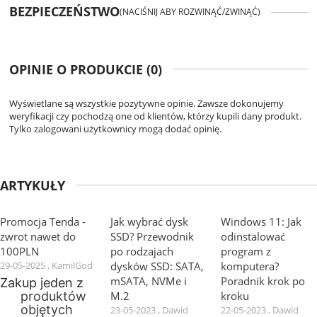
BEZPIECZEŃSTWO
(NACIŚNIJ ABY ROZWINĄĆ/ZWINĄĆ)
OPINIE O PRODUKCIE (0)
Wyświetlane są wszystkie pozytywne opinie. Zawsze dokonujemy
weryfikacji czy pochodzą one od klientów, którzy kupili dany produkt.
Tylko zalogowani użytkownicy mogą dodać opinię.
ARTYKUŁY
Promocja Tenda -
Jak wybrać dysk
Windows 11: Jak
zwrot nawet do
SSD? Przewodnik
odinstalować
100PLN
po rodzajach
program z
29-05-2025 , KamilGod
dysków SSD: SATA,
komputera?
mSATA, NVMe i
Poradnik krok po
Zakup jeden z
M.2
kroku
produktów
objętych
23-05-2023 , Dawid
22-05-2023 , Dawid