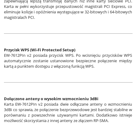
zapewniającą lepszą transmisję danych niż inne karty sieciowe PCI.
Karta w pełni wykorzystuje przepustowość magistrali PCI Express, co
eliminuje kolizje i opóźnienia występujące w 32-bitowych i 64-bitowych
magistralach PCI.
Przycisk WPS (Wi-Fi Protected Setup)
EW-7612PIn v2 posiada przycisk WPS. Po wcisnięciu przycisków WPS
automatycznie zostanie ustanowione bezpieczne połączenie między
kartą a punktem dostępu z włączoną funkcją WPS.
Dołączone anteny o wysokim wzmocnieniu 3dBi
Karta EW-7612PIn v2 posiada dwie odłączane anteny o wzmocnieniu
3dBi co sprawia, że połączenie bezprzewodowe jest bardziej stabilne w
porównaniu z powszechnie używanymi kartami. Dodatkowo istnieje
możliwość skorzystania z innej anteny ze złączem RP-SMA.