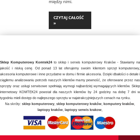
między nimi.
CZYTAJ CAŁOŚĆ
»
Sklep Komputerowy Komtek24
to sklep i serwis komputerowy Kraków - Stawiamy n
jakość i niską cenę. Od ponad 13 lat oferujemy swoim klientom sprzęt komputerowy,
akcesoria komputerowe i inne przydatne w domu i firmie akcesoria. Dzięki dbałości o detale i
ciągłemu analizowaniu potrzeb naszych klientów mamy pewność, że oferowane przez nas
sprzęty oraz usługi serwisowe spełniają wymogi najbardziej wymagających klientów. Sklep
internetowy KOMTEK24 powstał dla naszych klientów by 24 godziny na dobę 7 dni w
tygodniu mieli dostęp do najlepszego sprzętu w najatrakcyjniejszych cenach na rynku.
Na skróty:
sklep komputerowy
,
sklep komputerowy kraków
,
komputery kraków
,
laptopy kraków
,
laptopy serwis krakow
,