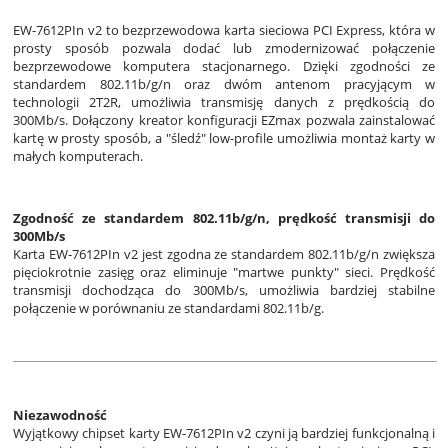
EW-7612PIn v2 to bezprzewodowa karta sieciowa PCI Express, która w
prosty sposób pozwala dodać lub zmodernizować połączenie
bezprzewodowe komputera stacjonarnego. Dzięki zgodności ze
standardem 802.11b/g/n oraz dwóm antenom pracyjącym w
technologii 2T2R, umożliwia transmisję danych z prędkością do
300Mb/s. Dołączony kreator konfiguracji EZmax pozwala zainstalować
kartę w prosty sposób, a "śledź" low-profile umożliwia montaż karty w
małych komputerach.
Zgodność ze standardem 802.11b/g/n, prędkość transmisji do
300Mb/s
Karta EW-7612PIn v2 jest zgodna ze standardem 802.11b/g/n zwiększa
pięciokrotnie zasięg oraz eliminuje "martwe punkty" sieci. Prędkość
transmisji dochodząca do 300Mb/s, umożliwia bardziej stabilne
połączenie w porównaniu ze standardami 802.11b/g.
Niezawodność
Wyjątkowy chipset karty EW-7612PIn v2 czyni ją bardziej funkcjonalną i