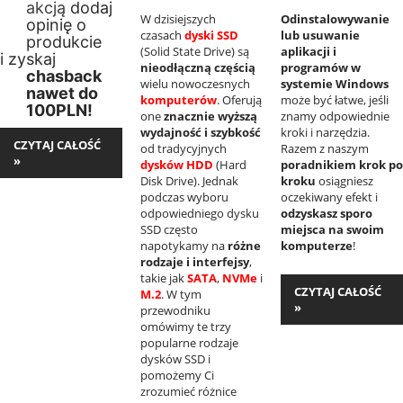
akcją
dodaj
W dzisiejszych
Odinstalowywanie
opinię o
czasach
dyski SSD
lub usuwanie
produkcie
(Solid State Drive) są
aplikacji i
i zyskaj
nieodłączną częścią
programów w
chasback
wielu nowoczesnych
systemie Windows
nawet do
komputerów
. Oferują
może być łatwe, jeśli
100PLN!
one
znacznie wyższą
znamy odpowiednie
wydajność i szybkość
kroki i narzędzia.
CZYTAJ CAŁOŚĆ
od tradycyjnych
Razem z naszym
»
dysków HDD
(Hard
poradnikiem krok po
Disk Drive). Jednak
kroku
osiągniesz
podczas wyboru
oczekiwany efekt i
odpowiedniego dysku
odzyskasz sporo
SSD często
miejsca na swoim
napotykamy na
różne
komputerze
!
rodzaje i interfejsy
,
takie jak
SATA
,
NVMe
i
CZYTAJ CAŁOŚĆ
M.2
. W tym
»
przewodniku
omówimy te trzy
popularne rodzaje
dysków SSD i
pomożemy Ci
zrozumieć różnice