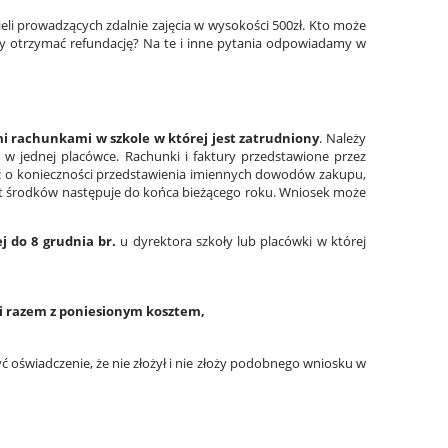
eli prowadzących zdalnie zajęcia w wysokości 500zł. Kto może
aby otrzymać refundację? Na te i inne pytania odpowiadamy w
i rachunkami w szkole w której jest zatrudniony
. Należy
 w jednej placówce. Rachunki i faktury przedstawione przez
 o konieczności przedstawienia imiennych dowodów zakupu,
t środków następuje do końca bieżącego roku. Wniosek może
j do 8 grudnia br.
u dyrektora szkoły lub placówki w której
i razem z poniesionym kosztem,
yć oświadczenie, że nie złożył i nie złoży podobnego wniosku w