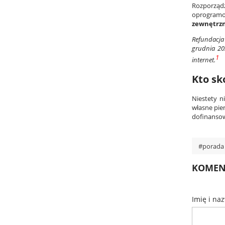
Rozporządz
oprogramo
zewnętrz
Refundacja 
grudnia 202
1
internet.
Kto sk
Niestety n
własne pien
dofinansow
#porada
KOMENT
Imię i na