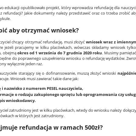
wo edukacji opublikowało projekt, który wprowadza refundację dla nauczyci
 z refundacji? Jakie dokumenty należy przedstawić oraz co trzeba zrobić 
ykule.
bić aby otrzymać wniosek?
zyciel chcący otrzymać refundację, musi złożyć
wniosek wraz z imiennym
że jeżeli pracujemy w kilku placówkach, wówczas składamy wniosek tylko
a, obejmą
okres od 1 września do 7 grudnia 2020 roku
. Musimy pamiętać
ezbędne do poprawnego uzupełnienia wniosku o refundację wydatków. Zwro
ony wyłącznie jeden raz.
uczyciele starający się o dofinansowanie, muszą złożyć wnioski
najpóźnie
acuje. Wniosek musi zawierać takie dane jak:
ę i nazwisko z numerem PESEL nauczyciela,
ormacje o rodzaju zakupionego sprzętu lub oprogramowania czy usług
pis wnioskodawcy.
zyciel zatrudniony jest w kilku placówkach, wtedy do wniosku należy dołącz
cówkach w których jest zatrudniony.
jmuje refundacja w ramach 500zł?