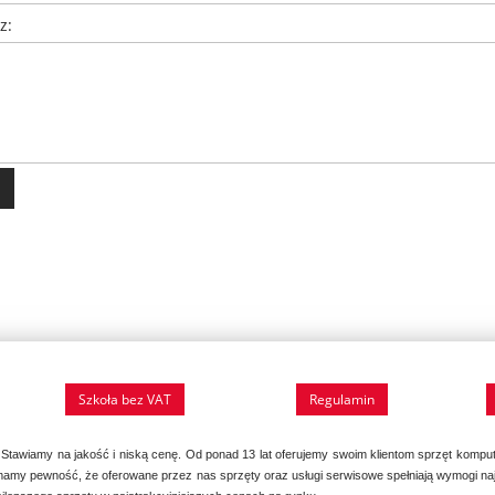
z:
Szkoła bez VAT
Regulamin
Stawiamy na jakość i niską cenę. Od ponad 13 lat oferujemy swoim klientom sprzęt komput
ów mamy pewność, że oferowane przez nas sprzęty oraz usługi serwisowe spełniają wymogi n