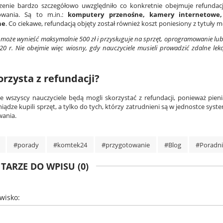
enie bardzo szczegółowo uwzględniło co konkretnie obejmuje refundacj
wania. Są to m.in.:
komputery przenośne, kamery internetowe, s
ne
. Co ciekawe, refundacją objęty został również koszt poniesiony z tytuły 
może wynieść maksymalnie 500 zł i przysługuje na sprzęt, oprogramowanie lub 
0 r. Nie obejmie więc wiosny, gdy nauczyciele musieli prowadzić zdalne lekc
orzysta z refundacji?
ie wszyscy nauczyciele będą mogli skorzystać z refundacji, ponieważ pieni
iądze kupili sprzęt, a tylko do tych, którzy zatrudnieni są w jednostce sys
ania.
#porady
#komtek24
#przygotowanie
#Blog
#Poradn
ARZE DO WPISU (0)
zwisko: