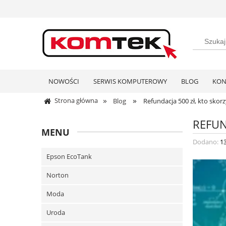
NOWOŚCI
SERWIS KOMPUTEROWY
BLOG
KON
»
»
Strona główna
Blog
Refundacja 500 zł, kto skor
REFUN
MENU
Dodano:
1
Epson EcoTank
Norton
Moda
Uroda