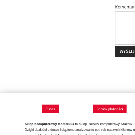
Komentar
WYŚLIJ
O nas
Formy płatności
Sklep Komputerowy Komtek24
to sklep i serwis komputerowy Kraków - 
Dzięki dbałości o detale i ciągłemu analizowaniu potrzeb naszych klient