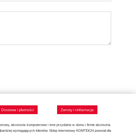
Dostawa i płatności
Zwroty i reklamacje
erowy, akcesoria komputerowe i inne przydatne w domu i firmie akcesoria.
ajbardziej wymagających klientów. Sklep internetowy KOMTEK24 powstał dla