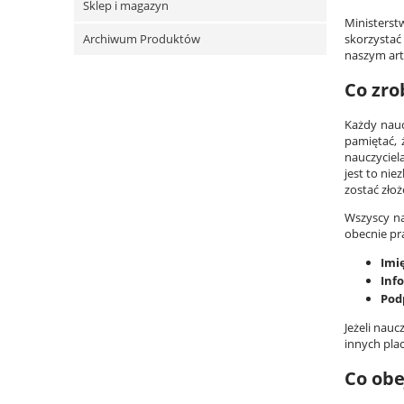
Sklep i magazyn
Ministerst
skorzystać
Archiwum Produktów
naszym art
Co zro
Każdy nauc
pamiętać, 
nauczyciel
jest to ni
zostać złoż
Wszyscy na
obecnie pr
Imi
Inf
Pod
Jeżeli nauc
innych pla
Co obe