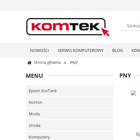
NOWOŚCI
SERWIS KOMPUTEROWY
BLOG
KON
»
Strona główna
PNY
PNY
MENU
Epson EcoTank
Norton
Moda
Uroda
Komputery