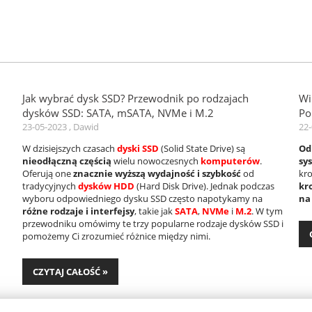
Jak wybrać dysk SSD? Przewodnik po rodzajach
Wi
dysków SSD: SATA, mSATA, NVMe i M.2
Po
23-05-2023 , Dawid
22-
W dzisiejszych czasach
dyski SSD
(Solid State Drive) są
Od
nieodłączną częścią
wielu nowoczesnych
komputerów
.
sy
Oferują one
znacznie wyższą wydajność i szybkość
od
kro
tradycyjnych
dysków HDD
(Hard Disk Drive). Jednak podczas
kr
wyboru odpowiedniego dysku SSD często napotykamy na
na
różne rodzaje i interfejsy
, takie jak
SATA
,
NVMe
i
M.2
. W tym
przewodniku omówimy te trzy popularne rodzaje dysków SSD i
pomożemy Ci zrozumieć różnice między nimi.
CZYTAJ CAŁOŚĆ »