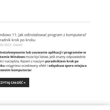
ndows 11: Jak odinstalować program z komputera?
radnik krok po kroku
05-2023 , Dawid
instalowywanie lub usuwanie aplikacji i programów w
stemie Windows
może być łatwe, jeśli znamy odpowiednie
ki i narzędzia. Razem z naszym
poradnikiem krok po
oku
osiągniesz oczekiwany efekt i
odzyskasz sporo miejsca
 swoim komputerze
!
CZYTAJ CAŁOŚĆ »