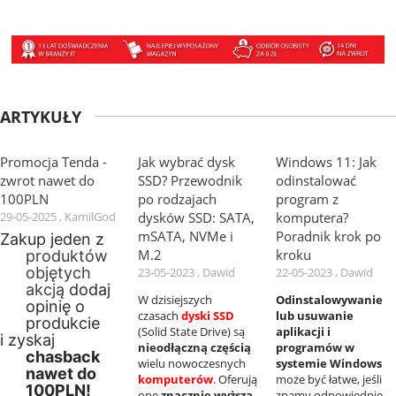
ARTYKUŁY
Promocja Tenda -
Jak wybrać dysk
Windows 11: Jak
zwrot nawet do
SSD? Przewodnik
odinstalować
100PLN
po rodzajach
program z
29-05-2025 , KamilGod
dysków SSD: SATA,
komputera?
mSATA, NVMe i
Poradnik krok po
Zakup jeden z
M.2
kroku
produktów
objętych
23-05-2023 , Dawid
22-05-2023 , Dawid
akcją
dodaj
W dzisiejszych
Odinstalowywanie
opinię o
czasach
dyski SSD
lub usuwanie
produkcie
(Solid State Drive) są
aplikacji i
i zyskaj
nieodłączną częścią
programów w
chasback
wielu nowoczesnych
systemie Windows
nawet do
komputerów
. Oferują
może być łatwe, jeśli
100PLN!
one
znacznie wyższą
znamy odpowiednie