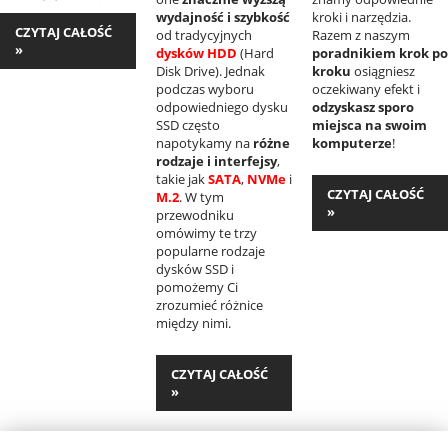
wydajność i szybkość
kroki i narzędzia.
CZYTAJ CAŁOŚĆ
od tradycyjnych
Razem z naszym
»
dysków HDD
(Hard
poradnikiem krok po
Disk Drive). Jednak
kroku
osiągniesz
podczas wyboru
oczekiwany efekt i
odpowiedniego dysku
odzyskasz sporo
SSD często
miejsca na swoim
napotykamy na
różne
komputerze
!
rodzaje i interfejsy
,
takie jak
SATA
,
NVMe
i
CZYTAJ CAŁOŚĆ
M.2
. W tym
»
przewodniku
omówimy te trzy
popularne rodzaje
dysków SSD i
pomożemy Ci
zrozumieć różnice
między nimi.
CZYTAJ CAŁOŚĆ
»