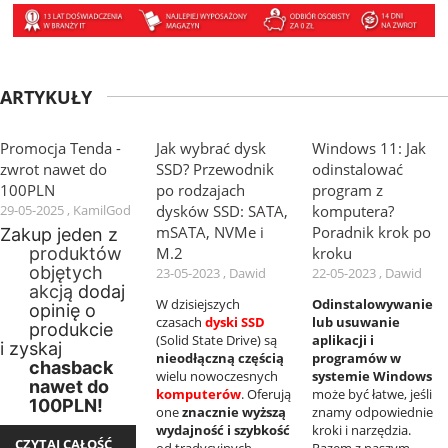
ARTYKUŁY
Promocja Tenda -
Jak wybrać dysk
Windows 11: Jak
zwrot nawet do
SSD? Przewodnik
odinstalować
100PLN
po rodzajach
program z
29-05-2025 , KamilGod
dysków SSD: SATA,
komputera?
mSATA, NVMe i
Poradnik krok po
Zakup jeden z
M.2
kroku
produktów
objętych
23-05-2023 , Dawid
22-05-2023 , Dawid
akcją
dodaj
W dzisiejszych
Odinstalowywanie
opinię o
czasach
dyski SSD
lub usuwanie
produkcie
(Solid State Drive) są
aplikacji i
i zyskaj
nieodłączną częścią
programów w
chasback
wielu nowoczesnych
systemie Windows
nawet do
komputerów
. Oferują
może być łatwe, jeśli
100PLN!
one
znacznie wyższą
znamy odpowiednie
wydajność i szybkość
kroki i narzędzia.
CZYTAJ CAŁOŚĆ
od tradycyjnych
Razem z naszym