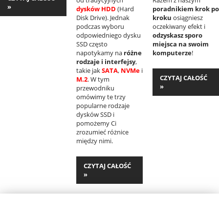
»
dysków HDD
(Hard
poradnikiem krok po
Disk Drive). Jednak
kroku
osiągniesz
podczas wyboru
oczekiwany efekt i
odpowiedniego dysku
odzyskasz sporo
SSD często
miejsca na swoim
napotykamy na
różne
komputerze
!
rodzaje i interfejsy
,
takie jak
SATA
,
NVMe
i
CZYTAJ CAŁOŚĆ
M.2
. W tym
»
przewodniku
omówimy te trzy
popularne rodzaje
dysków SSD i
pomożemy Ci
zrozumieć różnice
między nimi.
CZYTAJ CAŁOŚĆ
»