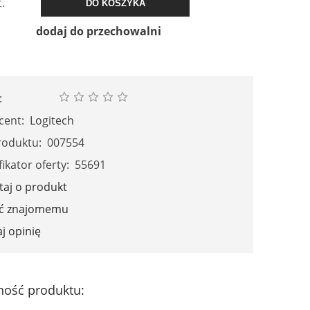
t.
DO KOSZYKA
dodaj do przechowalni
:
cent:
Logitech
roduktu:
007554
fikator oferty:
55691
taj o produkt
eć znajomemu
j opinię
ność produktu: