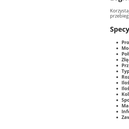
Korzysta
przebieg
Specy
Pr
Mo
Poł
Złą
Prz
Ty
Roz
Ilo
Ilo
Kol
Spo
Ma
In
Za