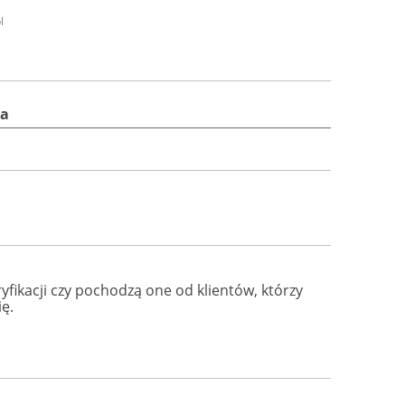
l
na
fikacji czy pochodzą one od klientów, którzy
ę.