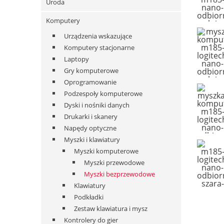
Uroda
Komputery
Urządzenia wskazujące
Komputery stacjonarne
Laptopy
Gry komputerowe
Oprogramowanie
Podzespoły komputerowe
Dyski i nośniki danych
Drukarki i skanery
Napędy optyczne
Myszki i klawiatury
Myszki komputerowe
Myszki przewodowe
Myszki bezprzewodowe
Klawiatury
Podkładki
Zestaw klawiatura i mysz
Kontrolery do gier