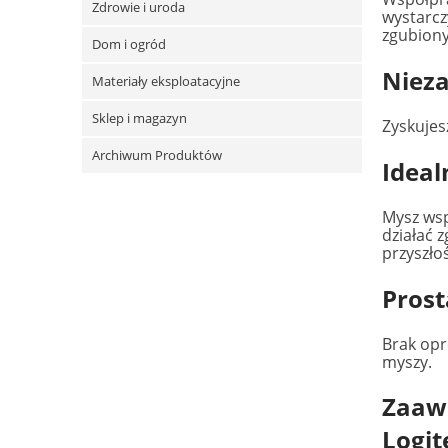
Zdrowie i uroda
wystarcz
zgubiony
Dom i ogród
Nieza
Materiały eksploatacyjne
Sklep i magazyn
Zyskujes
Archiwum Produktów
Ideal
Mysz wsp
działać 
przyszłoś
Prost
Brak opr
myszy.
Zaawa
Logit