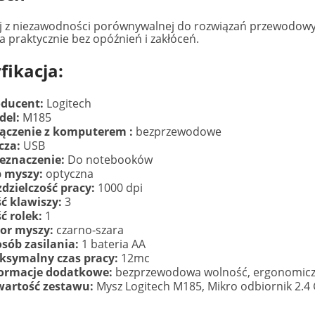
j z niezawodności porównywalnej do rozwiązań przewodowych,
a praktycznie bez opóźnień i zakłóceń.
fikacja:
oducent:
Logitech
del:
M185
ączenie z komputerem :
bezprzewodowe
cza:
USB
eznaczenie:
Do notebooków
p myszy:
optyczna
dzielczość pracy:
1000 dpi
ść klawiszy:
3
ść rolek:
1
or myszy:
czarno-szara
sób zasilania:
1 bateria AA
ksymalny czas pracy:
12mc
formacje dodatkowe:
bezprzewodowa wolność, ergonomiczny
wartość zestawu:
Mysz Logitech M185, Mikro odbiornik 2.4 G