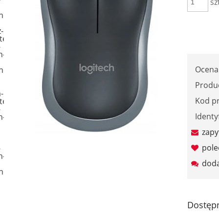
sz
Ocena
Produ
Kod p
Identy
zapy
pol
doda
Dostęp