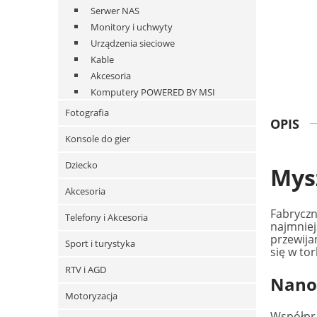
Serwer NAS
Monitory i uchwyty
Urządzenia sieciowe
Kable
Akcesoria
Komputery POWERED BY MSI
Fotografia
OPIS
Konsole do gier
Dziecko
Mys
Akcesoria
Fabryczn
Telefony i Akcesoria
najmniej
przewijan
Sport i turystyka
się w to
RTV i AGD
Nanoo
Motoryzacja
Współpra