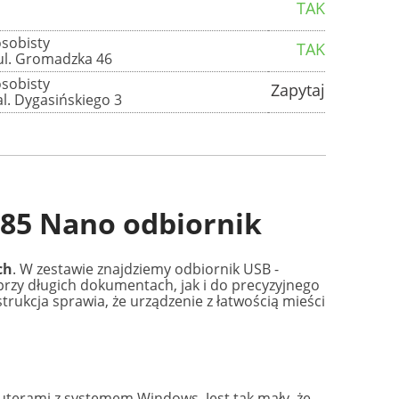
TAK
sobisty
TAK
ul. Gromadzka 46
sobisty
Zapytaj
l. Dygasińskiego 3
85 Nano odbiornik
ch
. W zestawie znajdziemy odbiornik USB -
przy długich dokumentach, jak i do precyzyjnego
strukcja sprawia, że urządzenie z łatwością mieści
terami z systemem Windows. Jest tak mały, że