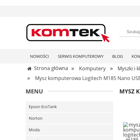
NOWOŚCI
SERWIS KOMPUTEROWY
BLOG
KON
»
»
Strona główna
Komputery
Myszki i 
»
Mysz komputerowa Logitech M185 Nano US
MENU
MYSZ 
Epson EcoTank
Norton
Moda