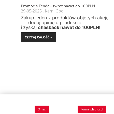
Promocja Tenda - zwrot nawet do 100PLN
29-05-2025 , KamilGod
Zakup jeden z
produktów objętych akcją
dodaj opinię o produkcie
i zyskaj
chasback nawet do 100PLN!
CZYTAJ CAŁOŚĆ »
O nas
Formy płatności