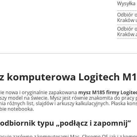
Wysyłka
Odbiór o
Kraków 
Odbiór o
Kraków a
z komputerowa Logitech M1
ie nowa i oryginalnie zapakowana
mysz M185 firmy Logite
szy model na świecie. Mysz jest równie znakomita do pracy 
ia różnych list, slajdów i arkuszy kalkulacyjnych. Płaska kon
rbie notebooka.
dbiornik typu „podłącz i zapomnij”
cuje zarówno z komputerami Mac, Chrome OS jak i z kompu