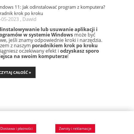
ndows 11: Jak odinstalować program z komputera?
radnik krok po kroku
-05-2023 , Dawid
instalowywanie lub usuwanie aplikacji i
ogramów w systemie Windows
może być
twe, jeśli znamy odpowiednie kroki i narzędzia.
zem z naszym
poradnikiem krok po kroku
iągniesz oczekiwany efekt i
odzyskasz sporo
ejsca na swoim komputerze
!
CZYTAJ CAŁOŚĆ »
Dostawa i płatności
Zwroty i reklamacje