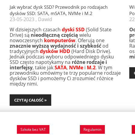
Jak wybrać dysk SSD? Przewodnik po rodzajach
Wi
dysków SSD: SATA, mSATA, NVMe i M.2
Po
23-05-2023 , Dawid
22
W dzisiejszych czasach
dyski SSD
(Solid State
Od
Drive) są
nieodłączną częścią
wielu
pr
nowoczesnych
komputerów
. Oferują one
ła
znacznie wyższą wydajność i szybkość
od
Ra
tradycyjnych
dysków HDD
(Hard Disk Drive).
os
Jednak podczas wyboru odpowiedniego dysku
mi
SSD często napotykamy na
różne rodzaje i
interfejsy
, takie jak
SATA
,
NVMe
i
M.2
. W tym
przewodniku omówimy te trzy popularne rodzaje
dysków SSD i pomożemy Ci zrozumieć różnice
między nimi.
CZYTAJ CAŁOŚĆ »
Szkoła bez VAT
Regulamin