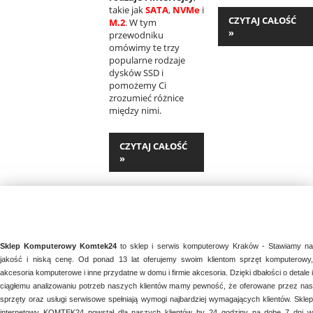
takie jak
SATA
,
NVMe
i
CZYTAJ CAŁOŚĆ
M.2
. W tym
»
przewodniku
omówimy te trzy
popularne rodzaje
dysków SSD i
pomożemy Ci
zrozumieć różnice
między nimi.
CZYTAJ CAŁOŚĆ
»
Sklep Komputerowy Komtek24
to sklep i serwis komputerowy Kraków - Stawiamy n
jakość i niską cenę. Od ponad 13 lat oferujemy swoim klientom sprzęt komputerowy,
akcesoria komputerowe i inne przydatne w domu i firmie akcesoria. Dzięki dbałości o detale i
ciągłemu analizowaniu potrzeb naszych klientów mamy pewność, że oferowane przez nas
sprzęty oraz usługi serwisowe spełniają wymogi najbardziej wymagających klientów. Sklep
internetowy KOMTEK24 powstał dla naszych klientów by 24 godziny na dobę 7 dni w