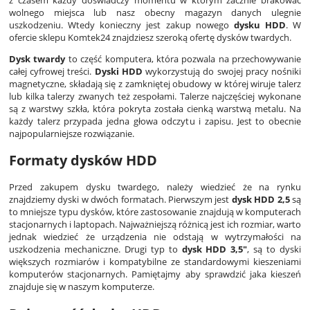
z czasem każdy doświadczy momentu w którym zacznie brakować
wolnego miejsca lub nasz obecny magazyn danych ulegnie
uszkodzeniu. Wtedy konieczny jest zakup nowego
dysku HDD
.
W
ofercie sklepu Komtek24 znajdziesz szeroką ofertę dysków twardych.
Dysk twardy
to część komputera, która pozwala na przechowywanie
całej cyfrowej treści.
Dyski HDD
wykorzystują do swojej pracy nośniki
magnetyczne, składają się z zamkniętej obudowy w której wiruje talerz
lub kilka talerzy zwanych też zespołami. Talerze najczęściej wykonane
są z warstwy szkła, która pokryta została cienką warstwą metalu. Na
każdy talerz przypada jedna głowa odczytu i zapisu. Jest to obecnie
najpopularniejsze rozwiązanie.
Formaty dysków HDD
Przed zakupem dysku twardego, należy wiedzieć że na rynku
znajdziemy dyski w dwóch formatach. Pierwszym jest
dysk HDD 2,5
są
to mniejsze typu dysków, które zastosowanie znajdują w komputerach
stacjonarnych i laptopach. Najważniejszą różnicą jest ich rozmiar, warto
jednak wiedzieć że urządzenia nie odstają w wytrzymałości na
uszkodzenia mechaniczne. Drugi typ to
dysk HDD 3,5"
, są to dyski
większych rozmiarów i kompatybilne ze standardowymi kieszeniami
komputerów stacjonarnych. Pamiętajmy aby sprawdzić jaka kieszeń
znajduje się w naszym komputerze.