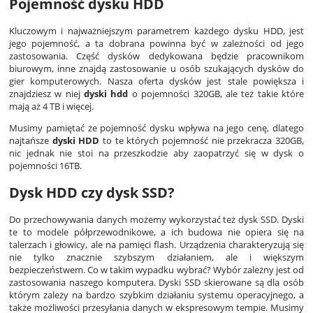
Pojemność dysku HDD
Kluczowym i najważniejszym parametrem każdego dysku HDD, jest
jego pojemność, a ta dobrana powinna być w zależności od jego
zastosowania. Część dysków dedykowana będzie pracownikom
biurowym, inne znajdą zastosowanie u osób szukających dysków do
gier komputerowych. Nasza oferta dysków jest stale powiększa i
znajdziesz w niej
dyski hdd
o pojemności 320GB, ale też takie które
mają aż 4 TB i więcej.
Musimy pamiętać że pojemność dysku wpływa na jego cenę, dlatego
najtańsze
dyski HDD
to te których pojemność nie przekracza 320GB,
nic jednak nie stoi na przeszkodzie aby zaopatrzyć się w dysk o
pojemności 16TB.
Dysk HDD czy dysk SSD
?
Do przechowywania danych możemy wykorzystać też dysk SSD. Dyski
te to modele półprzewodnikowe, a ich budowa nie opiera się na
talerzach i głowicy, ale na pamięci flash. Urządzenia charakteryzują się
nie tylko znacznie szybszym działaniem, ale i większym
bezpieczeństwem. Co w takim wypadku wybrać? Wybór zależny jest od
zastosowania naszego komputera. Dyski SSD skierowane są dla osób
którym zależy na bardzo szybkim działaniu systemu operacyjnego, a
także możliwości przesyłania danych w ekspresowym tempie. Musimy