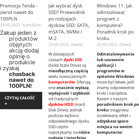
Promocja Tenda -
Jak wybrać dysk
Windows 11: Jak
zwrot nawet do
SSD? Przewodnik
odinstalować
100PLN
po rodzajach
program z
29-05-2025 , KamilGod
dysków SSD: SATA,
komputera?
mSATA, NVMe i
Poradnik krok po
Zakup jeden z
M.2
kroku
produktów
objętych
23-05-2023 , Dawid
22-05-2023 , Dawid
akcją
dodaj
W dzisiejszych
Odinstalowywanie
opinię o
czasach
dyski SSD
lub usuwanie
produkcie
(Solid State Drive) są
aplikacji i
i zyskaj
nieodłączną częścią
programów w
chasback
wielu nowoczesnych
systemie Windows
nawet do
komputerów
. Oferują
może być łatwe, jeśli
100PLN!
one
znacznie wyższą
znamy odpowiednie
wydajność i szybkość
kroki i narzędzia.
CZYTAJ CAŁOŚĆ
od tradycyjnych
Razem z naszym
»
dysków HDD
(Hard
poradnikiem krok po
Disk Drive). Jednak
kroku
osiągniesz
podczas wyboru
oczekiwany efekt i
odpowiedniego dysku
odzyskasz sporo
SSD często
miejsca na swoim
napotykamy na
różne
komputerze
!
rodzaje i interfejsy
,