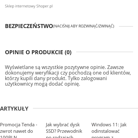
Sklep internetowy Shoper.pl
BEZPIECZEŃSTWO
(NACIŚNIJ ABY ROZWINĄĆ/ZWINĄĆ)
OPINIE O PRODUKCIE (0)
Wyświetlane są wszystkie pozytywne opinie. Zawsze
dokonujemy weryfikacji czy pochodzą one od klientów,
którzy kupili dany produkt. Tylko zalogowani
użytkownicy mogą dodać opinię.
ARTYKUŁY
Promocja Tenda -
Jak wybrać dysk
Windows 11: Jak
zwrot nawet do
SSD? Przewodnik
odinstalować
100PLN
po rodzajach
program z