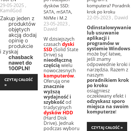
29-05-2025 ,
dysków SSD:
komputera? Poradnik
KamilGod
SATA, mSATA,
krok po kroku
22-05-2023 , Dawid
NVMe i M.2
Zakup jeden z
23-05-2023 ,
produktów
Odinstalowywanie
Dawid
objętych
lub usuwanie
akcją
dodaj
aplikacji i
W dzisiejszych
opinię o
programów w
czasach
dyski
produkcie
systemie Windows
SSD
(Solid State
i zyskaj
może być łatwe,
Drive) są
chasback
jeśli znamy
nieodłączną
nawet do
odpowiednie kroki i
częścią
wielu
100PLN!
narzędzia. Razem z
nowoczesnych
naszym
komputerów
.
CZYTAJ CAŁOŚĆ
poradnikiem krok
Oferują one
»
po kroku
znacznie
osiągniesz
wyższą
oczekiwany efekt i
wydajność i
odzyskasz sporo
szybkość
od
miejsca na swoim
tradycyjnych
komputerze
!
dysków HDD
(Hard Disk
Drive). Jednak
CZYTAJ CAŁOŚĆ »
podczas wyboru