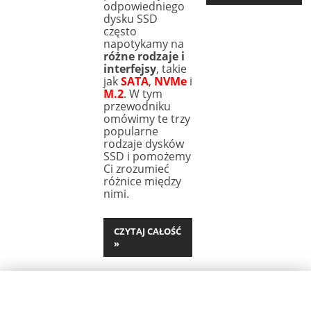
odpowiedniego
dysku SSD
często
napotykamy na
różne rodzaje i
interfejsy
, takie
jak
SATA
,
NVMe
i
M.2
. W tym
przewodniku
omówimy te trzy
popularne
rodzaje dysków
SSD i pomożemy
Ci zrozumieć
różnice między
nimi.
CZYTAJ CAŁOŚĆ
»